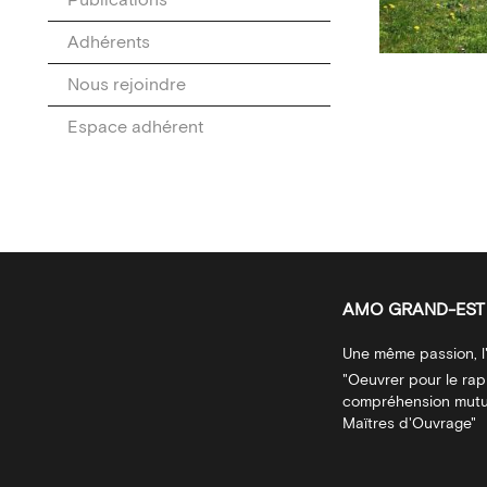
Publications
Adhérents
Nous rejoindre
Espace adhérent
AMO GRAND-EST
Une même passion, l'
"Oeuvrer pour le ra
compréhension mutue
Maïtres d'Ouvrage"