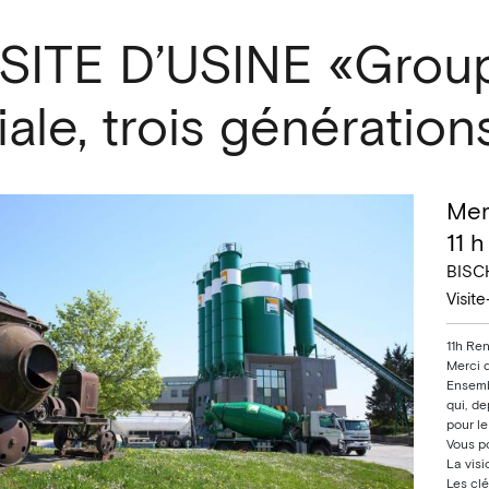
ISITE D’USINE «Grou
liale, trois génératio
Mer
11 h
BISC
Visite
11h Ren
Merci 
Ensembl
qui, d
pour l
Vous po
La visi
Les clé