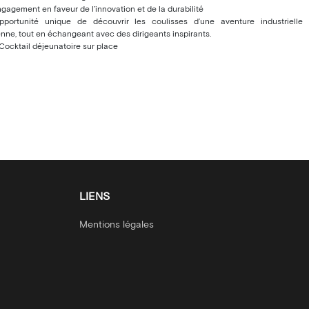
gagement en faveur de l’innovation et de la durabilité
portunité unique de découvrir les coulisses d’une aventure industrielle
nne, tout en échangeant avec des dirigeants inspirants.
Cocktail déjeunatoire sur place
LIENS
Mentions légales