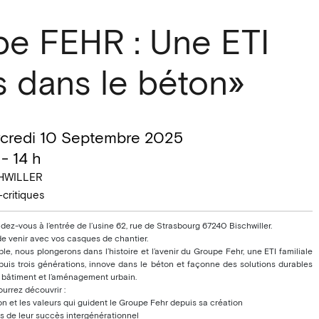
pe FEHR : Une ETI
ns dans le béton»
credi 10 Septembre 2025
 - 14 h
HWILLER
-critiques
dez-vous à l’entrée de l’usine 62, rue de Strasbourg 67240 Bischwiller.
de venir avec vos casques de chantier.
e, nous plongerons dans l’histoire et l’avenir du Groupe Fehr, une ETI familiale
epuis trois générations, innove dans le béton et façonne des solutions durables
e bâtiment et l’aménagement urbain.
urrez découvrir :
on et les valeurs qui guident le Groupe Fehr depuis sa création
s de leur succès intergénérationnel