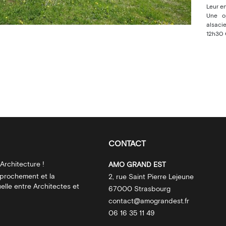
Leur en
Une op
alsacie
12h30 
CONTACT
Architecture !
AMO GRAND EST
pprochement et la
2, rue Saint Pierre Lejeune
lle entre Architectes et
67000 Strasbourg
contact@amograndest.fr
06 16 35 11 49